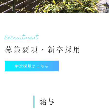
R
e
c
r
u
i
t
m
e
n
t
募集要項・新卒採用
中途採用はこちら
給与