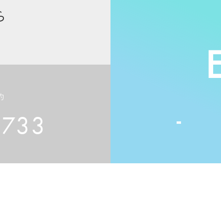
ら
約
2733